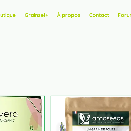
utique
Grainsel+
À propos
Contact
Foru