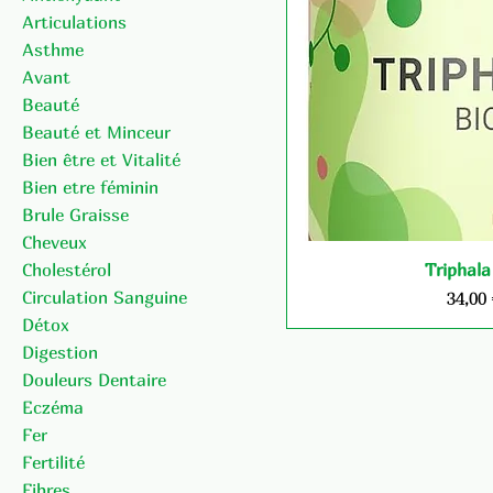
Articulations
Asthme
Avant
Beauté
Beauté et Minceur
Bien être et Vitalité
Bien etre féminin
Brule Graisse
Cheveux
Cholestérol
Triphala
Circulation Sanguine
Prix
34,00
Détox
Digestion
Douleurs Dentaire
Eczéma
Fer
Fertilité
Fibres