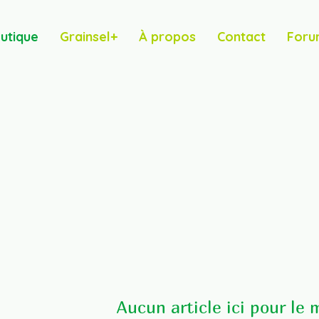
utique
Grainsel+
À propos
Contact
Foru
Aucun article ici pour le