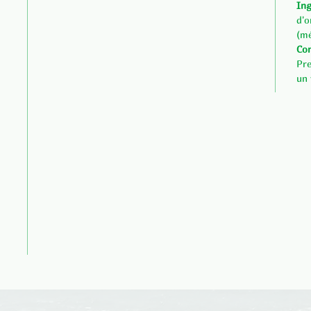
Ing
d'o
(mé
Con
Pre
un 