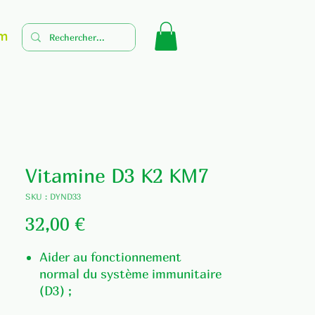
m
Vitamine D3 K2 KM7
SKU : DYND33
Prix
32,00 €
Aider au fonctionnement
normal du système immunitaire
(D3) ;
Aider au maintien d'une