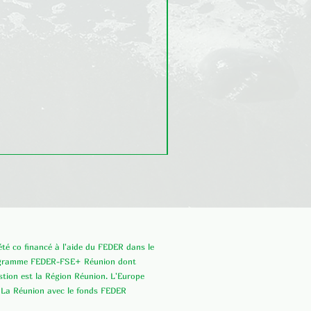
Triphala Bio
Prix
34,00 €
 été co financé à l'aide du FEDER dans le
ogramme FEDER-FSE+ Réunion dont
estion est la Région Réunion. L'Europe
 La Réunion avec le fonds FEDER