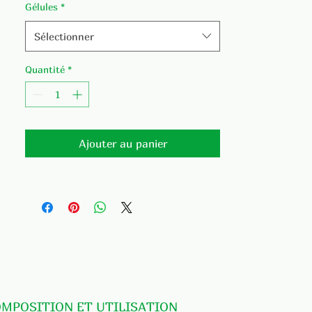
Gélules
*
ossature normale (D3, K2) ;
Contribuer à l'absorption
Sélectionner
normale du calcium et du
phosphore (D3) ;
Quantité
*
Participer au maintien d'une
dentition normale (D3) ;
Aider au maintien d'une
fonction musculaire normale
(D3) ;
Ajouter au panier
Aider au fonctionnement
normal de la division cellulaire
(D3) ;
Contribuer à une coagulation
sanguine optimale (K2).
OMPOSITION ET UTILISATION