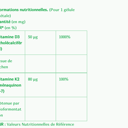
ormations nutritionnelles.
(Pour 1 gélule
étale)
antité
(en mg)
R*
(en %)
itamine D3
50 µg
1000%
cholécalcifér
l)
ssue de
ichen
itamine K2
80 µg
100%
ménaquinon
-7)
btenue par
iofermentat
on
NR
: Valeurs Nutritionnelles de Référence