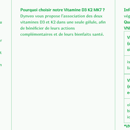
Pourquoi choisir notre Vitamine D3 K2 MK7 ?
Inf
Dynveo vous propose l'association des deux
vég
du
vitamines D3 et K2 dans une seule gélule, afin
Qu
de bénéficier de leurs actions
VN
complémentaires et de leurs bienfaits santé.
V
ar
(
o
t
i
n
l
V
(
e
o
b
i
*V