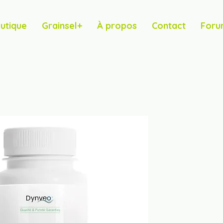
utique
Grainsel+
À propos
Contact
Foru