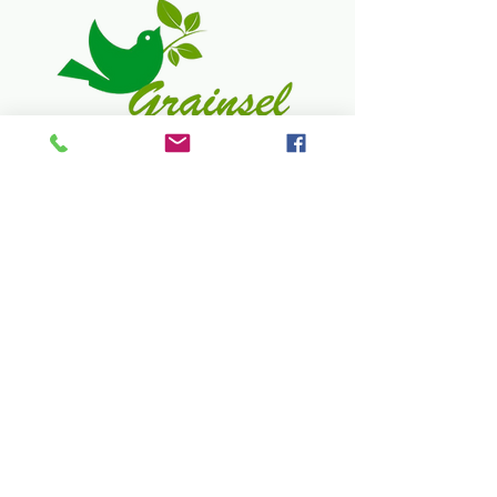
195 Chemin Fourchon
Champ-Borne
97440 Saint André
0692 215 458
CGV/CGU
Mentions Légales
Politique de retour
Politique de confidentialité