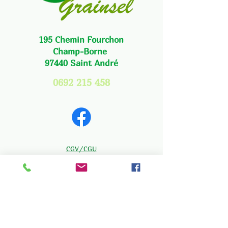
195 Chemin Fourchon
Champ-Borne
97440 Saint André
0692 215 458
CGV/CGU
Mentions Légales
Politique de retour
Politique de confidentialité
© 2024 - Grainsel
SIRET :
97807648700013
Site web créé par QR Web