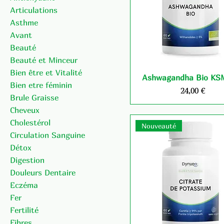
Articulations
Asthme
Avant
Beauté
Beauté et Minceur
Bien être et Vitalité
Ashwagandha Bio KSM
Bien etre féminin
Prix
24,00 €
Brule Graisse
Cheveux
Cholestérol
Nouveauté
Circulation Sanguine
Détox
Digestion
Douleurs Dentaire
Eczéma
Fer
Fertilité
Fibres