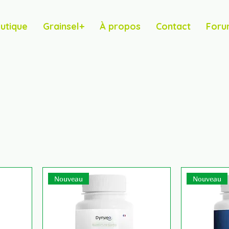
utique
Grainsel+
À propos
Contact
Foru
Nouveau
Nouveau