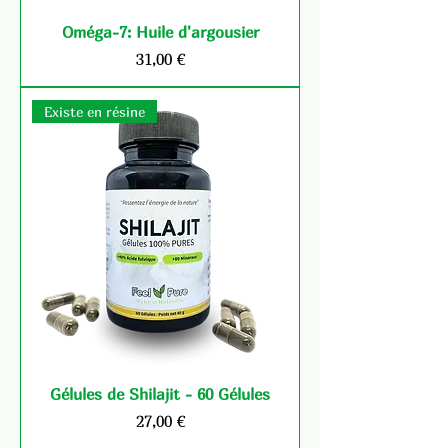
Oméga-7: Huile d'argousier
Prix
31,00 €
Existe en résine
Gélules de Shilajit - 60 Gélules
Prix
27,00 €