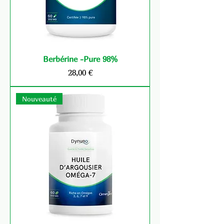
Berbérine -Pure 98%
Prix
28,00 €
Nouveauté